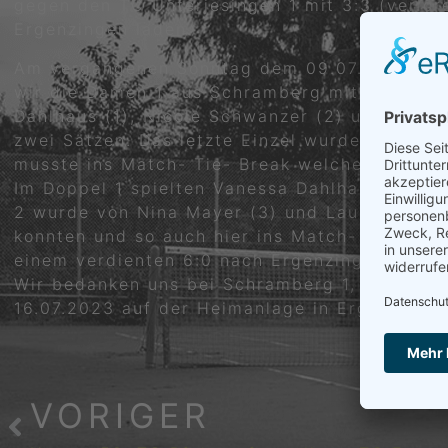
gegen den TC Unterjesingen 1 mit 3:3 (verlor
Ergenzingen laden.
Am vergangenen Sonntag dem 09.07.2023 um 1
wir die Damen 1 aus Schramberg mit ihren vie
Dahlhaus (1), Nicole Schwanzer (2) und Laura 
zwei Sätzen. Das letzte Einzel wurde von Nin
musste ins Match- Tie- Break welche sie kna
Im Doppel 1 spielten Vanessa Dahlhaus (1) un
2 wurde von Nina Mayer (3) und Laura Teufel 
konnten und so auch hier ins Match- Tie- Bre
einem verdienten 6:0 nach Ergenzingen.
Wir bedanken uns bei Schramberg 1, Eutingen/
16.07.2023 auf der Heimanlage in Ergenzingen
VORIGER