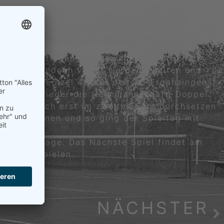
r zum ersten Heimspiel der Saison nach
Spiel auf der Heimanlage. Begrüßen durften
drei Plätzen mit den Einzeln von Vanessa
erän durchbringen und gewannen deutlich in
en Satz, jedoch verlor sie den zweiten und
nach den Einzel 4:0 für den TC Ergenzingen.
deutliche Sieger die Heimmannschaft. Doppel
gkeiten sich erst im zweiten Satz durchsetzen
uns gewinnen und so ging der Spieltag mit
nen Spieltage. Das Nächste Spiel findet am
ensee 1 spielen.
NÄCHSTER