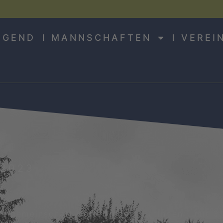
UGEND
MANNSCHAFTEN
VEREI
.2023
lgemeinschaft Göttelfingen/ Eutingen 1 mit 3:3