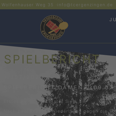
Wolfenhauser Weg 35 ·
info@tcergenzingen.de
J
SPIELBERICHT
17/07/2023
SPIELBERICHT DAMEN 2 09.07
Erstes Heimspiel- Erster Sieg
Nach zwei knappen Niederlagen gegen die Spie