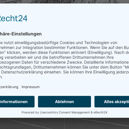
en in Spielen) am zweiten Spieltag, durften wi
0 Uhr hatte die Damenmannschaft 2 ihr erstes 
r Spielerinnen. Gestartet wurde um 10 Uhr auf 
Teufel (4). Alle drei konnten ihre Spiele souv
a Mayer (3) ausgetragen, diese gewann den erst
pp gegen ihre Gegnerin gewann. Somit stand es 
d Nicole Schwanzer (2) und auch hier war der 
(4) ausgetragen, die mit anfänglichen Schwieri
ak mussten. Auch das Doppel 2 konnten wir für 
Göttelfingen 1 und Unterjesingen1 für die schö
 statt, dort werden wir gegen den TA SSV Dett