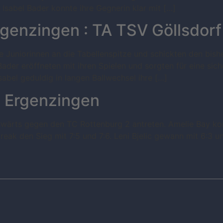
Isabel Bader konnte ihre Gegnerin klar mit […]
genzingen : TA TSV Göllsdorf 
Juniorinnen an die Tabellenspitze und schickten den bishe
 Bader eröffneten mit ihren Spielen und sorgten für eine sic
abel geduldig in langen Ballwechsel ihre […]
C Ergenzingen
wärts gegen den TC Rottenburg 2 antreten. Amelie Bay konn
reak den Sieg mit 7:5 und 7:6. Leni Bjelic gewann mit 6:3 u