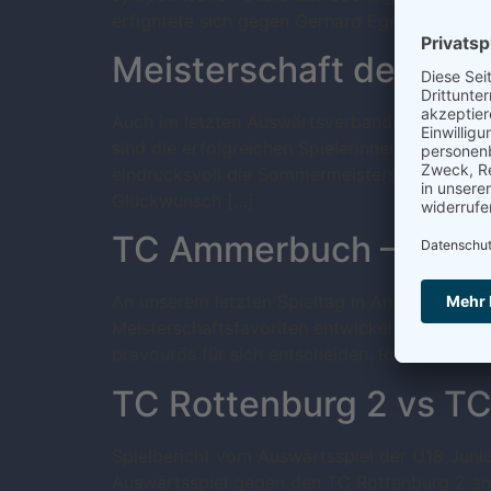
erfightete sich gegen Gerhard Egeler ein 7:5, 
Meisterschaft der Jun
Auch im letzten Auswärtsverbandspiel führten
sind die erfolgreichen Spielerinnen im Winte
eindrucksvoll die Sommermeisterschaft incl. 
Glückwunsch […]
TC Ammerbuch – Herre
An unserem letzten Spieltag in Ammerbuch m
Meisterschaftsfavoriten entwickelte sich zunä
bravourös für sich entscheiden. Roland Deuts
TC Rottenburg 2 vs T
Spielbericht vom Auswärtsspiel der U18 Jun
Auswärtsspiel gegen den TC Rottenburg 2 ant