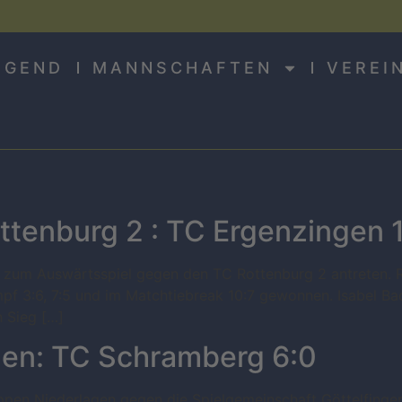
UGEND
MANNSCHAFTEN
VEREI
ttenburg 2 : TC Ergenzingen 
zum Auswärtsspiel gegen den TC Rottenburg 2 antreten. R
f 3:6, 7:5 und im Matchtiebreak 10:7 gewonnen. Isabel Bad
 Sieg […]
en: TC Schramberg 6:0
ppen Niederlagen gegen die Spielgemeinschaft Göttelfingen