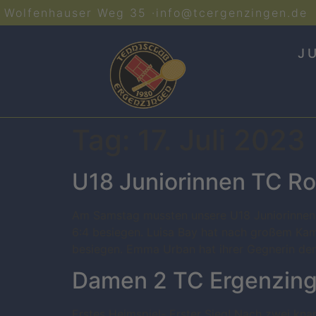
Wolfenhauser Weg 35 ·
info@tcergenzingen.de
J
Tag:
17. Juli 2023
U18 Juniorinnen TC Ro
Am Samstag mussten unsere U18 Juniorinnen 
6:4 besiegen. Luisa Bay hat nach großem Kamp
besiegen. Emma Urban hat ihrer Gegnerin den
Damen 2 TC Ergenzing
Erstes Heimspiel- Erster Sieg! Nach zwei kna