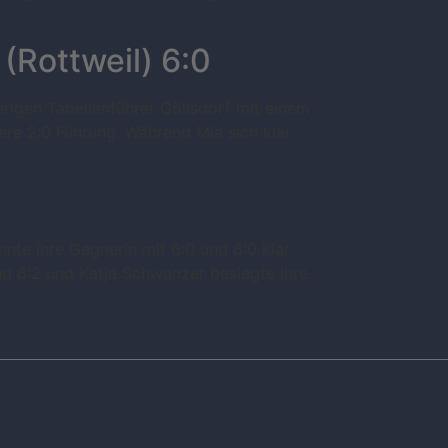
(Rottweil) 6:0
rigen Tabellenführer Göllsdorf mit einem
here 2:0 Führung. Während Mia sich klar
te ihre Gegnerin mit 6:0 und 6:0 klar
nd 6:2 und Katja Schwanzer besiegte Ihre