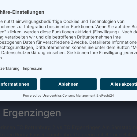
6:4. Rolf Miller hatte gegen […]
iorinnen U18 des TC Ergenzin
 die Juniorinnen des TC Ergenzingen ihre Siegesserie fort
r und Sommer ungeschlagen geblieben und holten nach der W
Aufstieg. Powertennis, Spaß und Mannschaftsgeist zeichnet
n 50 TC Ergenzingen 3:3 (7:
ussten wir uns bei subtropischen Temperaturen nochmals d
chst ein einseitiges Spiel zu Gunsten der Gastgeber. Ledigl
chle und Harry Möck erlitten jeweils 2-Satz- Niederlagen u
C Ergenzingen
iorinnen TC Rottenburg 2 vs TC Ergenzingen Am Samstag m
reten.Romy Fauser konnte ihre Gegnerin mit 6:1 und 6:4 