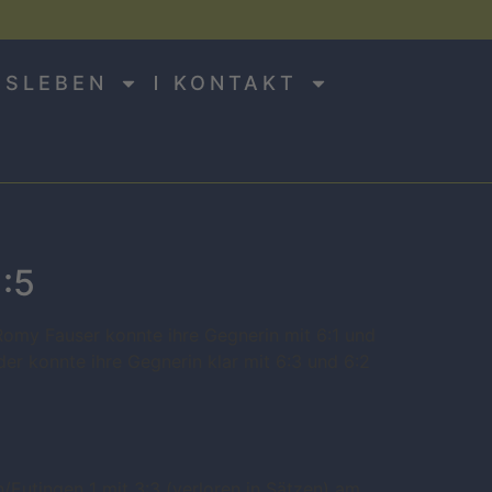
NSLEBEN
KONTAKT
1:5
omy Fauser konnte ihre Gegnerin mit 6:1 und
er konnte ihre Gegnerin klar mit 6:3 und 6:2
/Eutingen 1 mit 3:3 (verloren in Sätzen) am