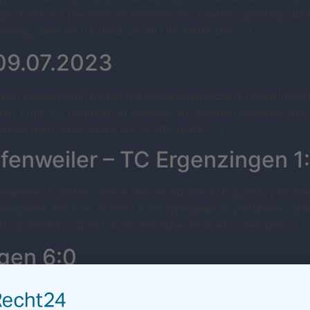
en 1 mit 3:3 (verloren in Spielen) am zweiten Spieltag, dur
ntag, dem 09.07.2023 um 10 Uhr, hatte die […]
09.07.2023
pen Niederlagen gegen die Spielgemeinschaft Göttelfingen/
en 1 mit 3:3 (verloren in Spielen) am zweiten Spieltag, dur
nntag dem 09.07.2023 um 10 Uhr hatte […]
fenweiler – TC Ergenzingen 1
rafenweiler konnten unsere Herren 50 ihre Erfolgsstory for
genspieler Thomas Schmid zum Spielgewinn gratulieren. Da
ng mit 6:1 und 6:0. Auch Thorsten Brobeil vollendete […]
gen 6:0
e Herren 50 wieder voll überzeugen, so dass ein in der Hö
 kam. Roland Deutschle setzte sich gegen Jochen Brösaml