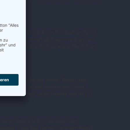
gen
 und gewannen mit 4:2 in Nordstetten. Somit
intermeisterschaft jetzt auch verdient und
 unsere eingespielte Truppe aus. Herzlichen
6)
er Herausforderung stellen. Gegen den
ich Thorsten Brobeil konnte sein Einzel
nd auch Heinrich Jauch musste sich im […]
ussten unsere U18 Juniorinnen zum
besiegen. Luisa Bay hat nach großem Kampf