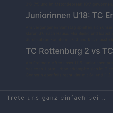
3:6, 7:5 und im Matchtiebreak 10:7 gewonnen. 
Juniorinnen U18: TC Er
Am vergangenen Samstag spielten sich unsere 
klaren 6:0 nach Hause. Mia Bijelic und Isabel
durchsetzen konnte mit 6:3 und 6:2, musste Is
TC Rottenburg 2 vs T
Am Freitag durften unser U15 Juniorinnen aus
besiegen. Lotta Urban erkämpfte sich im Tieb
Gegnerin ebenfalls recht klar mit 6:1 und […]
Trete uns ganz einfach bei ...