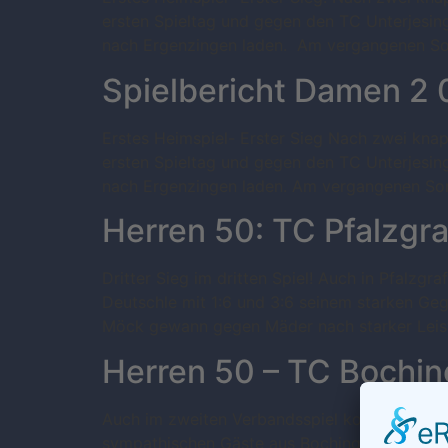
ersten Spieltag und gegen den TC Unterjesing
nach Ergenzingen laden. Am vergangenen Son
Spielbericht Damen 2 
Erstes Heimspiel- Erster Sieg Nach zwei knap
ersten Spieltag und gegen den TC Unterjesing
nach Ergenzingen laden. Am vergangenen So
Herren 50: TC Pfalzgra
Dritter Sieg im dritten Spiel! Auch in Pfalzg
Deutschle mit 1:6 und 3:6 seinem starken Ge
Möck gewann gegen Mäder nach starker Leistu
Herren 50 – TC Bochin
Auch im zweiten Verbandsspiel konnten unser
sympathischen Gäste aus Bochingen zustande