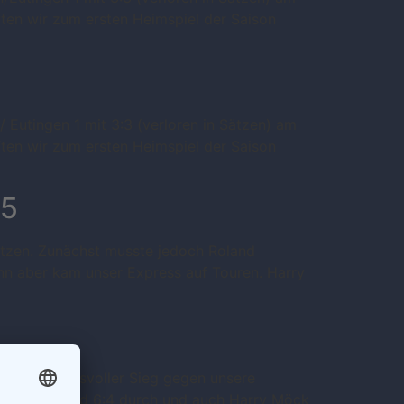
ften wir zum ersten Heimspiel der Saison
 Eutingen 1 mit 3:3 (verloren in Sätzen) am
ften wir zum ersten Heimspiel der Saison
:5
tsetzen. Zunächst musste jedoch Roland
nn aber kam unser Express auf Touren. Harry
he eindrucksvoller Sieg gegen unsere
e mit 7:5 und 6:4 durch und auch Harry Möck