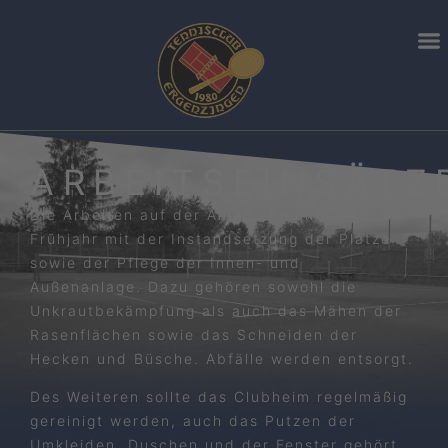
ARBEITSEINSÄTZ
Die Arbeiten auf der Anlage beginnen im
Frühjahr mit der Instandsetzung der Plätze
sowie der Pflege der Innen- und
Außenanlage. Dazu gehören sowohl die
Unkrautbekämpfung als auch das Mähen der
Rasenflächen sowie das Schneiden der
Hecken und Büsche. Abfälle werden entsorgt.
Des Weiteren sollte das Clubheim regelmäßig
gereinigt werden, auch das Putzen der
Umkleiden, Duschen und der Fenster gehört