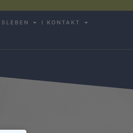
NSLEBEN
KONTAKT
öttelfingen/Eutingen 1 mit 3:3 (verloren in
m zweiten Spieltag, durften wir zum ersten