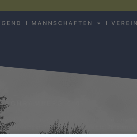
UGEND
MANNSCHAFTEN
VEREI
C SCHRAMBERG 6:0
ppen Niederlagen gegen die Spielgemeinschaft G
Unterjesingen 1 mit 3:3 (verloren in Spielen) a
.