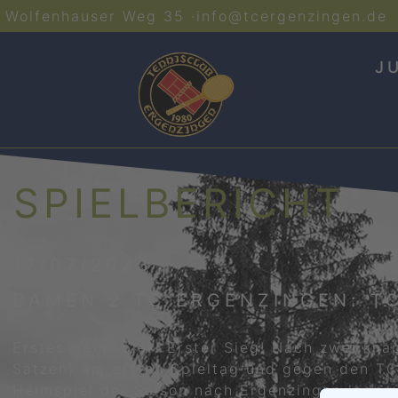
Wolfenhauser Weg 35 ·
info@tcergenzingen.de
J
SPIELBERICHT
17/07/2023
DAMEN 2 TC ERGENZINGEN: T
Erstes Heimspiel- Erster Sieg! Nach zwei kna
Sätzen) am ersten Spieltag und gegen den TC 
Heimspiel der Saison nach Ergenzingen laden