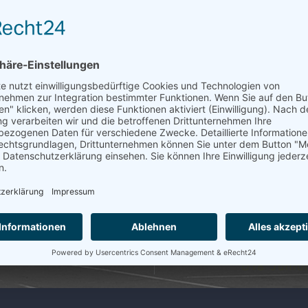
0 Uhr, hatte die Damenmannschaft 2 ihr erste
hren vier Spielerinnen. Gestartet wurde um 10 U
nd Laura Teufel (4). Alle drei konnten ihre Sp
urde von Nina Mayer (3) ausgetragen. Diese gewa
elchen sie knapp gegen ihre Gegnerin gewann. S
 Dahlhaus (1) und Nicole Schwanzer (2) und auc
r (3) und Laura Teufel (4) ausgetragen, die s
h hier ins Match-Tiebreak mussten. Auch das Do
nach Ergenzingen.
Göttelfingen 1 und Unterjesingen1 für die schö
der Heimanlage in Ergenzingen statt. Dort werd
U18 Junio