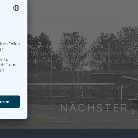
s Spiel auf der Heimanlage. Begrüßen
hr auf drei Plätzen mit den Einzeln von
iele souverän durchbringen und gewannen
nn den ersten Satz, jedoch verlor sie den
omit stand es nach den Einzel 4:0 für den
h hier war der deutliche Sieger die
ich mit anfänglichen Schwierigkeiten erst im
ppel 2 konnten wir für uns gewinnen und so
nen Spieltage.
en wir gegen den TA SSV Dettensee 1 spielen.
NÄCHSTER
rinnen TC Rottenburg 2 : TC Ergenzingen 1:5