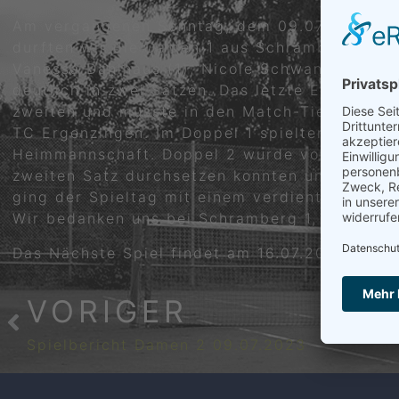
Am vergangenen Sonntag, dem 09.07.2023 um 1
durften wir die Damen 1 aus Schramberg mit i
Vanessa Dahlhaus (1), Nicole Schwanzer (2) u
deutlich in zwei Sätzen. Das letzte Einzel w
zweiten und musste in den Match-Tiebreak, w
TC Ergenzingen. Im Doppel 1 spielten Vanessa
Heimmannschaft. Doppel 2 wurde von Nina Maye
zweiten Satz durchsetzen konnten und so auc
ging der Spieltag mit einem verdienten 6:0 
Wir bedanken uns bei Schramberg 1, Eutingen/
Das Nächste Spiel findet am 16.07.2023 auf 
VORIGER
Spielbericht Damen 2 09.07.2023