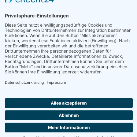
VORIGER
NÄCHSTER
TSV Lustnau – TC Herren 50 8:1
U15-Junioren TC Ergenzingen 1 : TA FC Grosselfingen 1910 2 — 6:0
Trete uns ganz einfach bei ...
Wir freuen uns auf dich – Dein Tennisverein
Ergenzingen
HIER KLICKEN
IMPRESSUM
DATENSCHUTZERKLÄ
© 2026 Tennisclub Ergenzingen