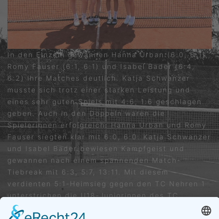
In den Einzeln gewannen Hanna Urban (6:0, 6:1),
Romy Fauser (6:1, 6:1) und Isabel Bader (6:4,
6:2) ihre Matches deutlich. Katja Schwanzer
musste sich trotz einer starken Leistung und
eines sehr guten Spiels mit 4:6, 1:6 geschlagen
geben. Auch in den Doppeln waren die
Spielerinnen erfolgreich: Hanna Urban und Romy
Fauser siegten klar mit 6:0, 6:0. Katja Schwanzer
und Isabel Bader bewiesen Kampfgeist und
gewannen nach einem spannenden Match-
Tiebreak mit 6:3, 5:7, 13:11. Mit diesem
verdienten 5:1-Heimsieg gegen den TC Nehren 1
unterstrichen die U18-Juniorinnen des TC
Ergenzingen ihre starke Mannschaftsleistung.