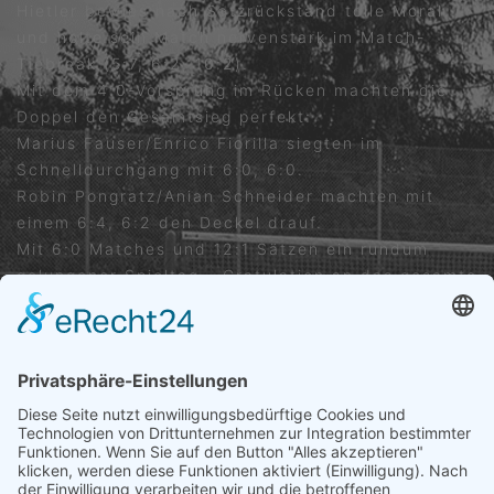
Hietler bewies nach Satzrückstand tolle Moral
und holte sein Match nervenstark im Match-
Tiebreak (5:7, 6:2, 10:2).
Mit dem 4:0-Vorsprung im Rücken machten die
Doppel den Gesamtsieg perfekt:
Marius Fauser/Enrico Fiorilla siegten im
Schnelldurchgang mit 6:0, 6:0.
Robin Pongratz/Anian Schneider machten mit
einem 6:4, 6:2 den Deckel drauf.
Mit 6:0 Matches und 12:1 Sätzen ein rundum
gelungener Spieltag – Gratulation an das gesamte
Team!
VORIGER
NÄCHSTER
U18-Juniorinnen TC Ergenzingen : TC Nehren 1 5:1
Melde dich an: Eltern-Kind-Tennis
Trete uns ganz einfach bei ...