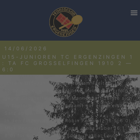
14/06/2026
U15-JUNIOREN TC ERGENZINGEN 1
: TA FC GROSSELFINGEN 1910 2 —
6:0
Unsere U15-Junioren feierten am Freitag,
12.06.2026, einen makellosen Heimspiel-Erfolg
gegen Grosselfingen. Die Mannschaft zeigte sich
in Topform und gab insgesamt nur einen einzigen
Satz ab.
In den Einzeln sorgten Robin Pongratz (6:1, 6:0),
Mick Pongratz (6:1, 6:1) und Jonas Huber (6:1,
6:0) für schnelle, klare Siege. Pascal Louis