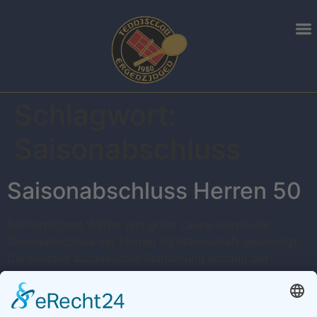
Schlagwort:
Saisonabschluss
Saisonabschluss Herren 50
Bei herrlichem Wetter und guter Laune wurde der
Saisonabschluss der Herren 50 Mannschaft gewürdigt.
Die bestens ausgesuchte Wanderung entlang der
nahegelegenen Sieben-Täler-Runde führte von Bad
Niedernau über Weiler zum Weiler Turm. Vorbei am
Wildgehege ging es weiter bis zur Dünnbachhütte, an