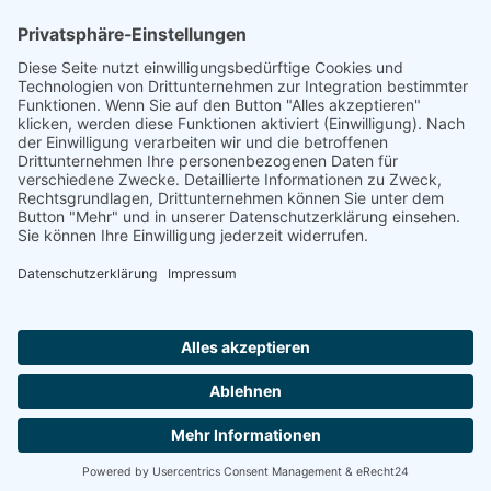
welcher zur Mittagszeit Rotewurst am Feuer
schmackhaft verzehrt wurde. Zurück auf der ca. 15 […]
Trete uns ganz einfach bei ...
Wir freuen uns auf dich – Dein Tennisverein
Ergenzingen
HIER KLICKEN
IMPRESSUM
DATENSCHUTZERKLÄ
© 2026 Tennisclub Ergenzingen