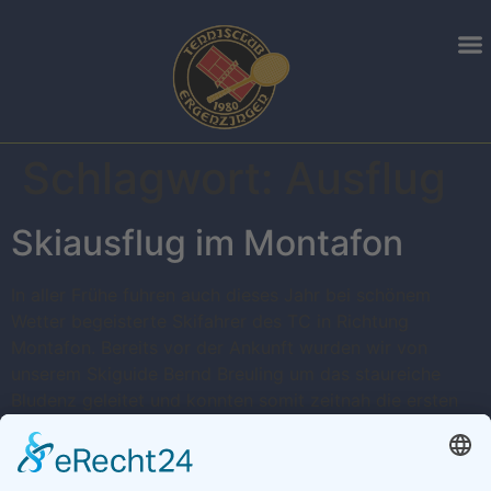
Schlagwort:
Ausflug
Skiausflug im Montafon
In aller Frühe fuhren auch dieses Jahr bei schönem
Wetter begeisterte Skifahrer des TC in Richtung
Montafon. Bereits vor der Ankunft wurden wir von
unserem Skiguide Bernd Breuling um das staureiche
Bludenz geleitet und konnten somit zeitnah die ersten
Schwünge auf den Pisten ziehen. Das Skigebiet wurde
komplett ausgenutzt und die mutige Truppe scheute
weder […]