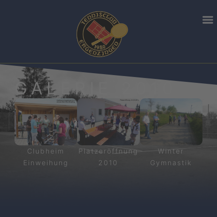
GALERIE 2010
Clubheim
Platzeröffnung
Winter
Einweihung
2010
Gymnastik