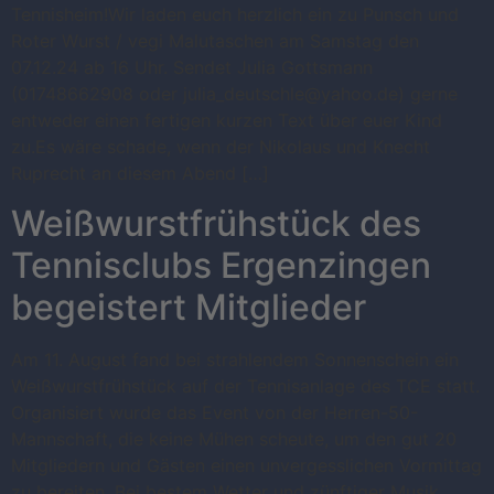
Tennisheim!Wir laden euch herzlich ein zu Punsch und
Roter Wurst / vegi Malutaschen am Samstag den
07.12.24 ab 16 Uhr. Sendet Julia Gottsmann
(01748662908 oder julia_deutschle@yahoo.de) gerne
entweder einen fertigen kurzen Text über euer Kind
zu.Es wäre schade, wenn der Nikolaus und Knecht
Ruprecht an diesem Abend […]
Weißwurstfrühstück des
Tennisclubs Ergenzingen
begeistert Mitglieder
Am 11. August fand bei strahlendem Sonnenschein ein
Weißwurstfrühstück auf der Tennisanlage des TCE statt.
Organisiert wurde das Event von der Herren-50-
Mannschaft, die keine Mühen scheute, um den gut 20
Mitgliedern und Gästen einen unvergesslichen Vormittag
zu bereiten. Bei bestem Wetter und zünftiger Musik