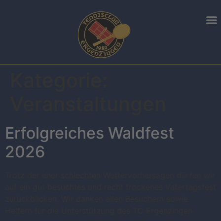
Kategorie:
Veranstaltungen
Erfolgreiches Waldfest
2026
Trotz der eher schlechten Wettervorhersagen dürfen wir
auf ein gut besuchtes und recht trockenes Vatertagsfest
zurückblicken. Wir danken allen Besuchern sowie
Helfern für die Unterstützung des TC Ergenzingen.