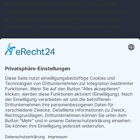
30. September 2023, fand auf der Tennisanlage
Ergenzingen ein aufregender Sommerabschluss statt,
der die Herzen von 25 begeisterten Kindern höher
schlagen ließ. Bei strahlendem Sonnenschein und
angenehmen Temperaturen versammelten sich die
jungen Tennisfans, um gemeinsam einen
unvergesslichen Tag zu erleben. Der Tag begann mit
einem aufregenden […]
Weiter
→
Trete uns ganz einfach bei ...
Wir freuen uns auf dich – Dein Tennisverein
Ergenzingen
HIER KLICKEN