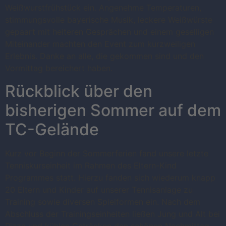
Weißwurstfrühstück ein. Angenehme Temperaturen,
stimmungsvolle bayerische Musik, leckere Weißwürste
gepaart mit heiteren Gesprächen und einem geselligen
Miteinander machten den Event zum kurzweiligen
Erlebnis. Danke an alle, die gekommen sind und den
Vormittag bereichert haben.
Rückblick über den
bisherigen Sommer auf dem
TC-Gelände
Kurz vor Beginn der Sommerferien fand unsere letzte
Tenniskurseinheit im Rahmen des Eltern-Kind
Programmes statt. Hierzu fanden sich wiederum knapp
20 Eltern und Kinder auf unserer Tennisanlage zu
Training sowie diversen Spielformen ein. Nach dem
Abschluss der Trainingseinheiten ließen Jung und Alt bei
Pizza und kühlen Getränken den schönen Nachmittag