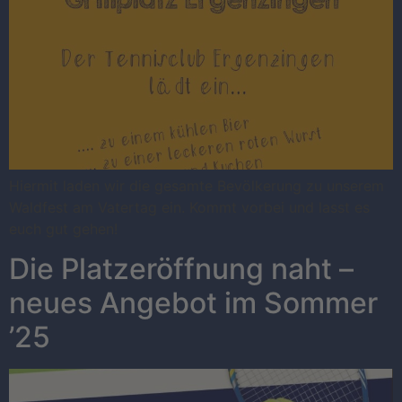
Hiermit laden wir die gesamte Bevölkerung zu unserem
Waldfest am Vatertag ein. Kommt vorbei und lasst es
euch gut gehen!
Die Platzeröffnung naht –
neues Angebot im Sommer
’25