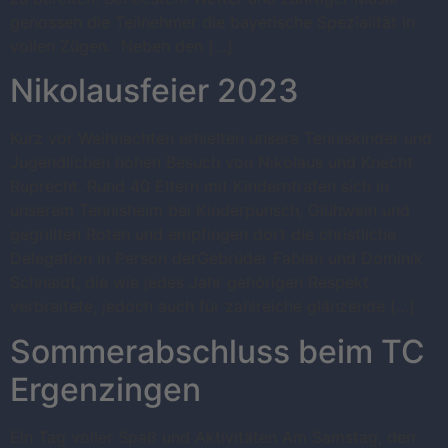
genossen die Teilnehmer die bayerische Spezialität in
vollen Zügen. Neben den […]
Nikolausfeier 2023
Kurz vor Weihnachten erhielten unsere Tenniskinder und
Jugendlichen hohen Besuch von Nikolaus und Knecht
Ruprecht. Rund 40 Eltern mit Kinderntrafen sich in
unserem Tennisheim bei Kinderpunsch, Glühwein und
gegrillten Roten und empfingen dort die christliche
Delegation in Person derGebrüder Fabian und Dominik
Schnaidt, die wie jedes Jahr gehörigen Respekt
verbreitete, jedoch auch für zahlreiche glänzende […]
Sommerabschluss beim TC
Ergenzingen
Ein Tag voller Spaß und Aktivitäten Am Samstag, den