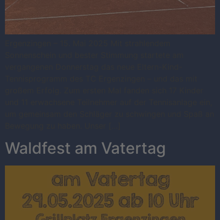
Ergenzingen – 15. Mai 2025 Mit strahlendem
Sonnenschein und bester Stimmung startete am
vergangenen Donnerstag das neue Eltern-Kind-
Tennisprogramm des TC Ergenzingen – und das mit
großem Erfolg. Zum ersten Mal fanden sich 17 Kinder
und 11 erwachsene Teilnehmer auf der Tennisanlage ein,
um gemeinsam den Schläger zu schwingen und Spaß an
Bewegung zu haben. Unser […]
Waldfest am Vatertag