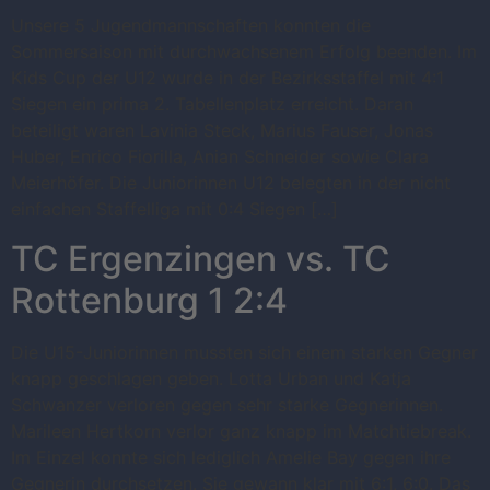
Unsere 5 Jugendmannschaften konnten die
Sommersaison mit durchwachsenem Erfolg beenden. Im
Kids Cup der U12 wurde in der Bezirksstaffel mit 4:1
Siegen ein prima 2. Tabellenplatz erreicht. Daran
beteiligt waren Lavinia Steck, Marius Fauser, Jonas
Huber, Enrico Fiorilla, Anian Schneider sowie Clara
Meierhöfer. Die Juniorinnen U12 belegten in der nicht
einfachen Staffelliga mit 0:4 Siegen […]
TC Ergenzingen vs. TC
Rottenburg 1 2:4
Die U15-Juniorinnen mussten sich einem starken Gegner
knapp geschlagen geben. Lotta Urban und Katja
Schwanzer verloren gegen sehr starke Gegnerinnen.
Marileen Hertkorn verlor ganz knapp im Matchtiebreak.
Im Einzel konnte sich lediglich Amelie Bay gegen ihre
Gegnerin durchsetzen. Sie gewann klar mit 6:1, 6:0. Das