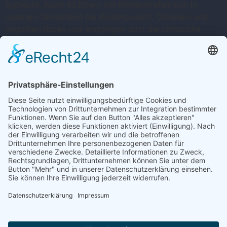
Ruprecht. Rund 40 Eltern mit Kinderntrafen sich in
unserem Tennisheim bei Kinderpunsch, Glühwein und
gegrillten Roten und empfingen dort die christliche
Delegation in Person derGebrüder Fabian und Dominik
Schnaidt, die wie jedes Jahr gehörigen Respekt
verbreitete, jedoch auch für zahlreiche glänzende […]
Weiter
→
Trete uns ganz einfach bei ...
Wir freuen uns auf dich – Dein Tennisverein
Ergenzingen
HIER KLICKEN
IMPRESSUM
DATENSCHUTZERKLÄ