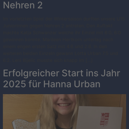
Nehren 2
Im vorletzten Spiel der Wintersaison durften unsere U15
Juniorinnen gegen Nehren 2 antreten. Den Auftakt
machte Katja Schwanzer welche ihr Einzel mit 6:0, 6:0
gewinnen konnte. Marileen Hertkorn unterlag nach
einem engen ersten Satz mit 4:6 und 2:6. In den
weiteren beiden Einzeln gewann Lotta Urban 7:5 und
6:2. Leni Bijelic musste sich knapp im […]
Erfolgreicher Start ins Jahr
2025 für Hanna Urban