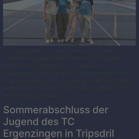
Im letzten Spiel der Winterrunde durften unsere U18
Juniorinnen 1 gegen Nehren antreten. Den Auftakt
machte Lotta Urban an Pos. 2, welche den TC
Ergenzingen mit 6:1 und 6:1 in Führung bringen konnte.
Katja Schwanzer an Pos. 4 unterlag nach einem engen
Match mit 6:4, 4:6 und 11:13 im Match-Tie-Break. In den
weiteren beiden Einzeln […]
Sommerabschluss der
Jugend des TC
Ergenzingen in Tripsdril