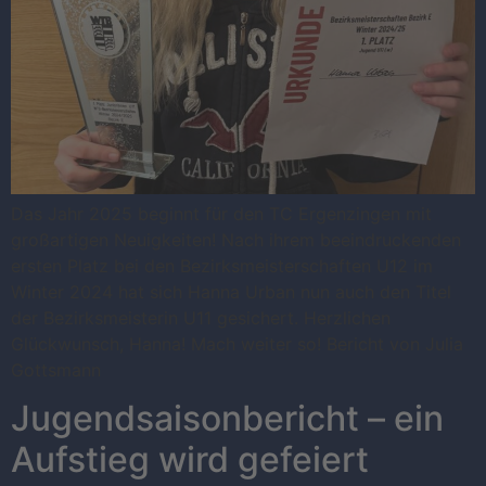
Das Jahr 2025 beginnt für den TC Ergenzingen mit
großartigen Neuigkeiten! Nach ihrem beeindruckenden
ersten Platz bei den Bezirksmeisterschaften U12 im
Winter 2024 hat sich Hanna Urban nun auch den Titel
der Bezirksmeisterin U11 gesichert. Herzlichen
Glückwunsch, Hanna! Mach weiter so! Bericht von Julia
Gottsmann
Jugendsaisonbericht – ein
Aufstieg wird gefeiert