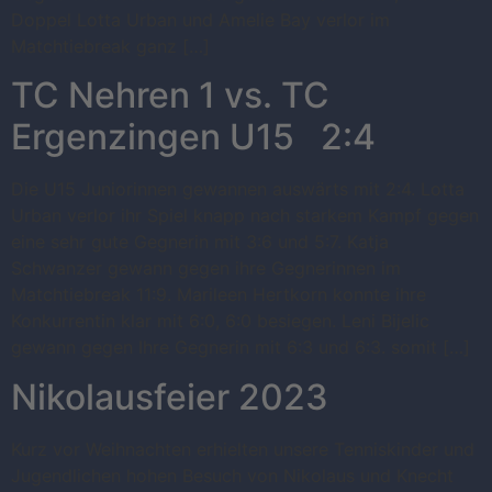
Doppel Lotta Urban und Amelie Bay verlor im
Matchtiebreak ganz […]
TC Nehren 1 vs. TC
Ergenzingen U15 2:4
Die U15 Juniorinnen gewannen auswärts mit 2:4. Lotta
Urban verlor ihr Spiel knapp nach starkem Kampf gegen
eine sehr gute Gegnerin mit 3:6 und 5:7. Katja
Schwanzer gewann gegen ihre Gegnerinnen im
Matchtiebreak 11:9. Marileen Hertkorn konnte ihre
Konkurrentin klar mit 6:0, 6:0 besiegen. Leni Bijelic
gewann gegen Ihre Gegnerin mit 6:3 und 6:3. somit […]
Nikolausfeier 2023
Kurz vor Weihnachten erhielten unsere Tenniskinder und
Jugendlichen hohen Besuch von Nikolaus und Knecht