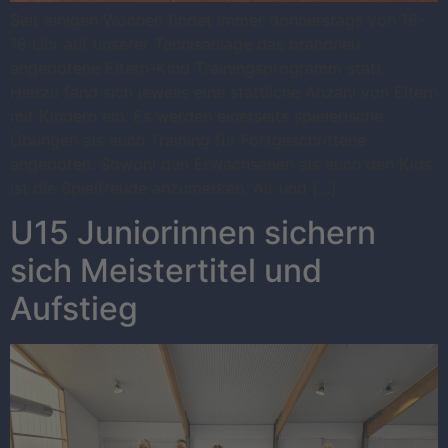
Seit einigen Wochen findet immer donnerstags von 16-
18 Uhr auf unserer Tennisanlage das brandneu
angebotene Eltern-Kind Trainingsprogramm statt.
Hierzu fand sich jeweils eine stattliche Anzahl von Eltern
mit Kindern ein. Es werden einerseits spielerische
Übungen als auch Training für Fortgeschrittene
angeboten. Sowohl den Erwachsenen als auch den Kids
ist die Spielfreude anzumerken, Alt und […]
U15 Juniorinnen sichern
sich Meistertitel und
Aufstieg