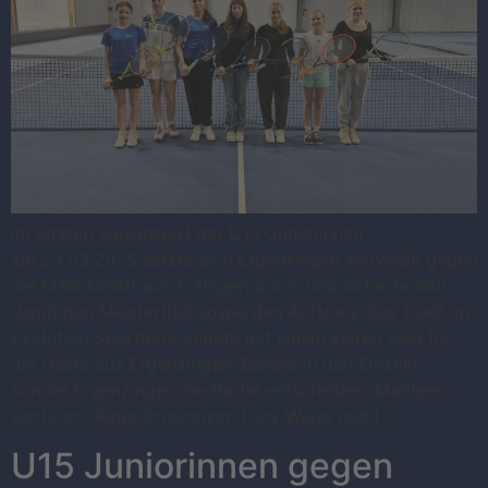
Im letzten Saisonspiel der U15-Juniorinnen
am 23.03.2025 setzte sich Ergenzingen souverän gegen
die Mannschaft aus Eutingen durch und sicherte sich
damit den Meistertitel sowie den Aufstieg. Das Duell im
Evolution Sportpark endete mit einem klaren Sieg für
die Gäste aus Ergenzingen. Bereits in den Einzeln
konnte Ergenzingen die Partie entscheiden: Marileen
Hertkorn, Katja Schwanzer, Lucy Weiss und […]
U15 Juniorinnen gegen