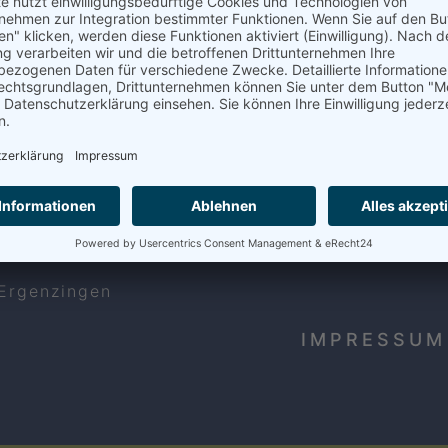
 Ergenzingen
IMPRESSUM