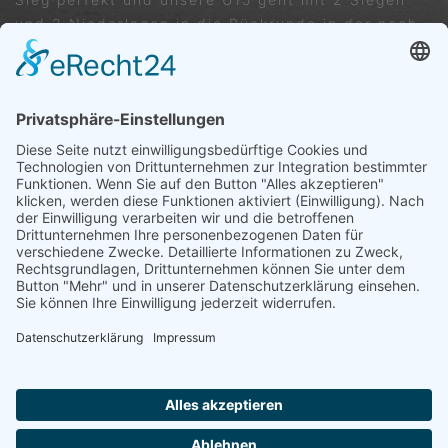
und 2 Niederlagen in die Rückrunde in der noch
alles machbar ist.
VORIGER
NÄCHSTER
TC Schörzingen – TC Ergenzingen Herren 50 1:8
TC Gomaringen – Ergenzingen Herren 50 5:4
Trete uns ganz einfach bei ...
Wir freuen uns auf dich – Dein Tennisverein
Ergenzingen
HIER KLICKEN
IMPRESSUM
DATENSCHUTZERKLÄ