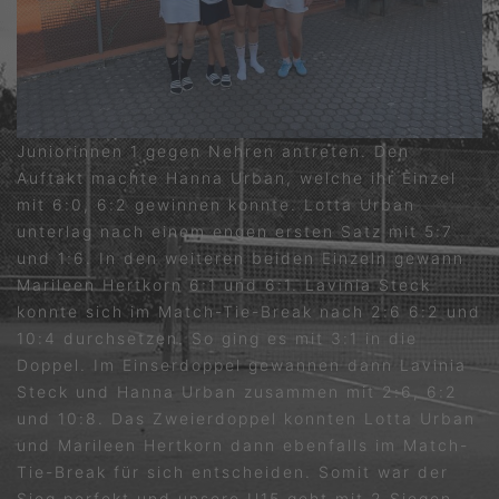
Juniorinnen 1 gegen Nehren antreten. Den
Auftakt machte Hanna Urban, welche ihr Einzel
mit 6:0, 6:2 gewinnen konnte. Lotta Urban
unterlag nach einem engen ersten Satz mit 5:7
und 1:6. In den weiteren beiden Einzeln gewann
Marileen Hertkorn 6:1 und 6:1. Lavinia Steck
konnte sich im Match-Tie-Break nach 2:6 6:2 und
10:4 durchsetzen. So ging es mit 3:1 in die
Doppel. Im Einserdoppel gewannen dann Lavinia
Steck und Hanna Urban zusammen mit 2:6, 6:2
und 10:8. Das Zweierdoppel konnten Lotta Urban
und Marileen Hertkorn dann ebenfalls im Match-
Tie-Break für sich entscheiden. Somit war der
Sieg perfekt und unsere U15 geht mit 2 Siegen