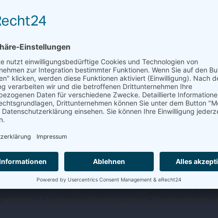
 ausgetragen bei heißen Temperaturen auf unserer Heimanlag
d hatten den Tagessieg somit frühzeitig gesichert. Die an
t weiteren 3 Siegen das Gesamtergebnis. Ein besonderes Hi