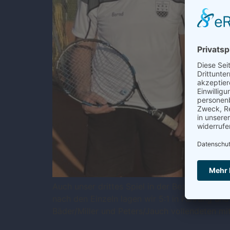
Auch unser drittes Spiel in der Bezirksliga,
nach den Einzeln lagen wir 5:1 in Führung un
Bäder/Miller und Peters/Jauch vollendeten mi