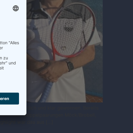
e, wurde deutlich und klar gewonnen. Bereits
schließenden Doppelpaarungen Möck/Brobeil,
ghlight war das aus […]