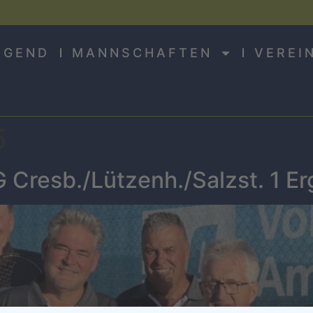
UGEND
MANNSCHAFTEN
VEREI
5
 Cresb./Lützenh./Salzst. 1 Erg