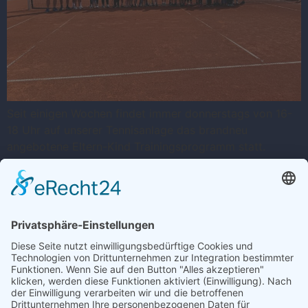
Seit einigen Wochen findet immer donnerstags von 16-
18 Uhr auf unserer Tennisanlage das brandneu
angebotene Eltern-Kind Trainingsprogramm statt.
Hierzu fand sich jeweils eine stattliche Anzahl von Eltern
mit Kindern ein. Es werden einerseits spielerische
Übungen als auch Training für Fortgeschrittene
angeboten. Sowohl den Erwachsenen als auch den Kids
ist die Spielfreude anzumerken, Alt und […]
Trete uns ganz einfach bei ...