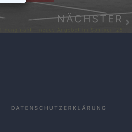
NÄCHSTER
öffnung naht – neues Angebot im Sommer ’25
DATENSCHUTZERKLÄRUNG