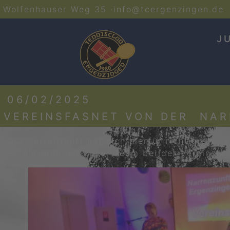
Wolfenhauser Weg 35 ·
info@tcergenzingen.de
J
06/02/2025
VEREINSFASNET VON DER NA
Die Narrenzunft hat sich hierfür richtig etw
Erfolgreich hat unser Team bei der Vereinsfa