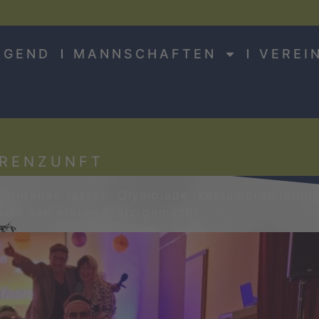
UGEND
MANNSCHAFTEN
VEREI
RRENZUNFT
as einfallen lassen: Olympiade, Kostümprämierun
snet den ersten Platz gemacht.