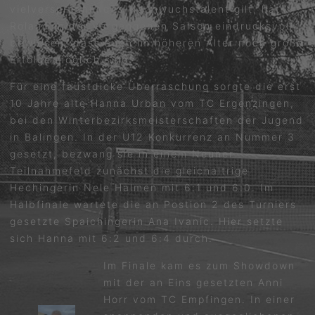
vielversprechendes Nachwuchstalent gilt, hat
Roland in der vergangenen Saison eindrucksvoll
bewiesen, dass auch im höheren Alter noch große
Erfolge möglich sind.
Für eine faustdicke Überraschung sorgte die erst
10 Jahre alte Hanna Urban vom TC Ergenzingen,
bei den Winterbezirksmeisterschaften der Jugend
in Balingen. In der U12 Konkurrenz an Nummer 3
gesetzt, bezwang sie in einem Neuner
Teilnahmefeld zunächst die gleichaltrige
Hechingerin Nele Halmen mit 6:1 und 6:0. Im
Halbfinale wartete die an Postion 2 des Turniers
gesetzte Spaichingerin Ana Ivanic. Hier setzte
sich Hanna mit 6:2 und 6:4 durch.
Im Finale kam es zum Showdown
mit der an Eins gesetzten Anni
Horr vom TC Empfingen. In einer