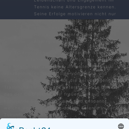
Tennis keine Altersgrenze kennen.
Seine Erfolge motivieren nicht nur
die jüngeren Spieler, sondern zeigen
auch, dass der TC Ergenzingen eine
Heimat für Talente aller
Altersgruppen ist.
Der TC Ergenzingen ist stolz darauf, sowohl junge
als auch erfahrene Spieler zu fördern und ihnen
die Möglichkeit zu geben, ihr volles Potenzial
auszuschöpfen. Die Erfolge von Hanna und
Roland sind ein Beweis für die hervorragende
Trainingsarbeit und das unterstützende Umfeld,
das der Club bietet. Wir freuen uns auf die
kommende Saison 2025 und sind gespannt,
welche weiteren Erfolge unsere Talente in der
Zukunft erzielen werden.
Bericht von Julia Gottsmann