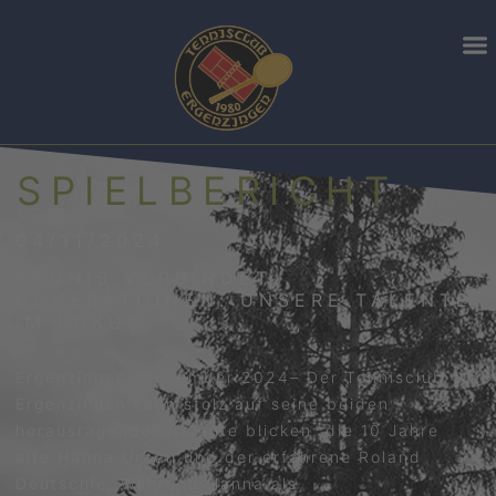
SPIELBERICHT
04/11/2024
TENNIS VERBINDET
GENERATIONEN: UNSERE TALENTE
IM FOKUS
Ergenzingen, November 2024– Der Tennisclub
Ergenzingen kann stolz auf seine beiden
herausragenden Talente blicken: die 10 Jahre
alte Hanna Urban und der erfahrene Roland
Deutschle. Während Hanna als