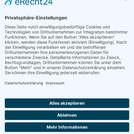
VORIGER
NÄCHSTER
Jugendsaisonbericht – ein Aufstieg wird gefeiert
Erfolgreicher Start ins Jahr 2025 für Hanna Urban
Trete uns ganz einfach bei ...
Wir freuen uns auf dich – Dein Tennisverein
Ergenzingen
HIER KLICKEN
IMPRESSUM
DATENSCHUTZERKLÄ