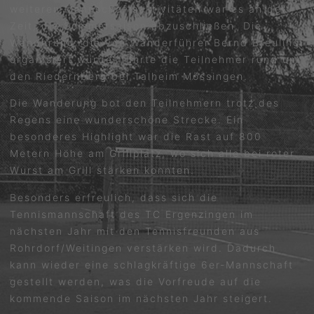
weiteren Mannschaftsaktivitäten war es an der
Zeit, die Sommersaison abzuschließen. Die
Wanderung, die von Wanderführer Bernd Breuling
organisiert wurde, führte die Teilnehmer rund um
den Riedernberg bei Talheim Mössingen.
Die Wanderung bot den Teilnehmern trotz des
Regens eine wunderschöne Strecke. Ein
besonderes Highlight war die Rast auf 800
Metern Höhe am Grillplatz, wo sich alle bei roter
Wurst am Grill stärken konnten.
Besonders erfreulich, dass sich die
Tennismannschaft des TC Ergenzingen im
nächsten Jahr mit den Tennisfreunden aus
Rohrdorf/Weitingen verstärken wird. Dadurch
kann wieder eine schlagkräftige 6er-Mannschaft
gestellt werden, was die Vorfreude auf die
kommende Saison im nächsten Jahr steigert.