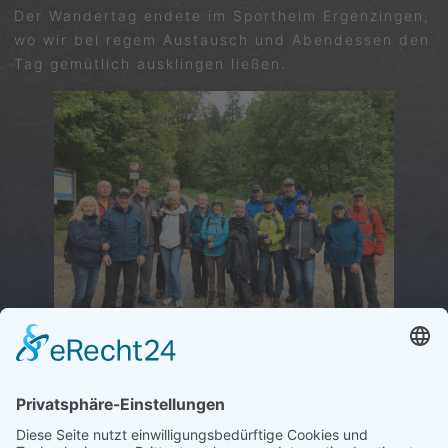
Der Wandertag endete im Sportheim Ergenzingen,
wo wir bei regem Austausch und Abendessen den
Tag gemütlich ausklingen ließen.
VORIGER
NÄCHSTER
TEV Renfrizhausen/Mühlh. 1 vs. TC Damen 30 Ergenzingen – 2:4
TC Herren Ergenzingen 50 vs. TC Nusplingen – 4:2