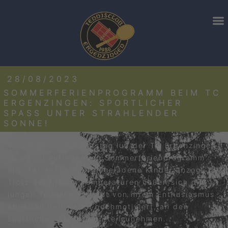
28/08/2023
SOMMERFERIENPROGRAMM BEIM TC
ERGENZINGEN: SPORTLICHER
SPASS UNTER STRAHLENDER S
ONNE!
Vergangenen Donnerstag lud der TC Ergenzingen
zu einem aufregenden Sommerferienprogramm
ein, das sechs energiegeladene Kinder anzog.
Trotz der heißen Temperaturen ließen sich die
jungen Teilnehmer nicht von ihrem Enthusiasmus
abhalten und waren hochmotiviert, an den
sportlichen Aktivitäten teilzunehmen.