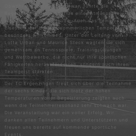
Obwohl die Hitze spürbar war, führte die
Begeisterung der Kinder zu einer Atmosphäre
voller Energie und Freude. Auch das gemeinsame
Eisessen war bei den sommerlichen Temperaturen
besonders willkommen. Unter der Leitung von
Lotta Urban und Maurice Steck wagten sie sich
gemeinsam an Tennisspiele, Trainingsübungen
und Wettbewerbe, die nicht nur ihre sportlichen
Fähigkeiten herausforderten, sondern auch ihren
Teamgeist stärkten.
Der TC Ergenzingen freut sich über die Teilnahme
der sechs Kinder die sich trotz der hohen
Temperaturen voller Begeisterung zeigten auch
wenn die Teilnehmerresonanz sehr schwach war.
Die Veranstaltung war ein voller Erfolg. Wir
danken allen Teilnehmern und Unterstützern und
freuen uns bereits auf kommende sportliche
Events.