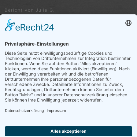
Bericht von Julia G.
VORIGER
NÄCHSTER
Sommerfest 2023
Saisonabschlussbericht unserer Mannschaften
Trete uns ganz einfach bei ...
Wir freuen uns auf dich – Dein Tennisverein
Ergenzingen
HIER KLICKEN
IMPRESSUM
DATENSCHUTZERKLÄ