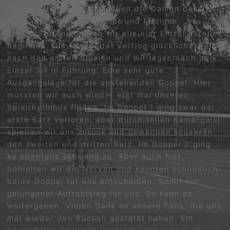
spielten das erste Mal gegen die Damen des TC
Horb. Bei sonnigem Wetter und hitzigen
Temperaturen konnten wir alle vier Einzel parallel
beginnen. Die Nervosität verflog glücklicherweise
nach den ersten Spielen und wir lagen nach den
Einzel 3:1 in Führung. Eine sehr gute
Ausgangslage für die anstehenden Doppel. Hier
mussten wir auch wieder erst mal unseren
Spielrhythmus finden. Im Doppel 1 ging zwar der
erste Satz verloren, aber durch tollen Kampfgeist
spielten wir uns zurück und gewannen souverän
den zweiten und dritten Satz. Im Doppel 2 ging
es ebenfalls sehr eng zu. Aber auch hier
behielten wir die Nerven und konnten schließlich
beide Doppel für uns entscheiden. Somit ein
gelungener Auftaktsieg für uns. So kann es
weitergehen. Vielen Dank an unsere Fans, die uns
mal wieder den Rücken gestärkt haben. Ein