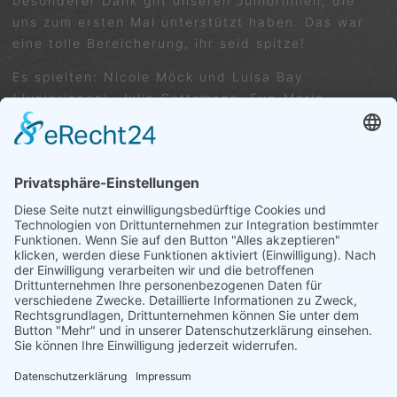
besonderer Dank gilt unseren Juniorinnen, die
uns zum ersten Mal unterstützt haben. Das war
eine tolle Bereicherung, ihr seid spitze!
Es spielten: Nicole Möck und Luisa Bay
(Juniorinnen), Julia Gottsmann, Eva-Maria
Biesinger, Sonja Girbinger
VORIGER
NÄCHSTER
Saisonvorschau der Mannschaften
Juniorinnen U18: TC Ergenzingen : SPG Ammerbuch/TC Wurmlingen 5:1
Trete uns ganz einfach bei ...
Wir freuen uns auf dich – Dein Tennisverein
Ergenzingen
HIER KLICKEN
IMPRESSUM