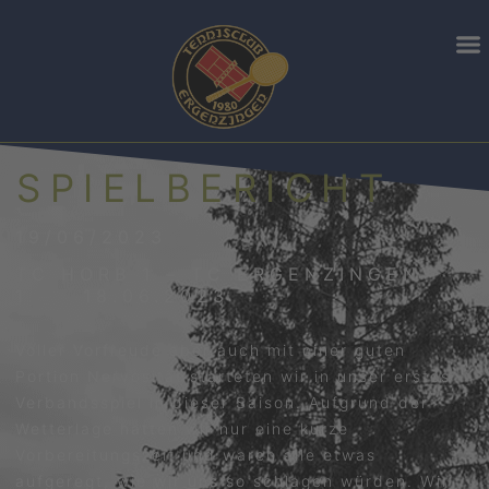
SPIELBERICHT
19/06/2023
TC HORB 1 – TC ERGENZINGEN
1 18.06.2023
Voller Vorfreude aber auch mit einer guten
Portion Nervosität starteten wir in unser erstes
Verbandsspiel in dieser Saison. Aufgrund der
Wetterlage hatten wir nur eine kurze
Vorbereitungszeit und waren alle etwas
aufgeregt, wie wir uns so schlagen würden. Wir