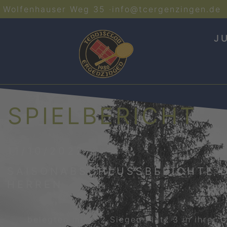
Wolfenhauser Weg 35 ·
info@tcergenzingen.de
J
SPIELBERICHT
11/10/2022
SAISONABSCHLUSSBERICHTE 
HERREN
belegten mit 2:2 Siegen Platz 3 in ihrer 