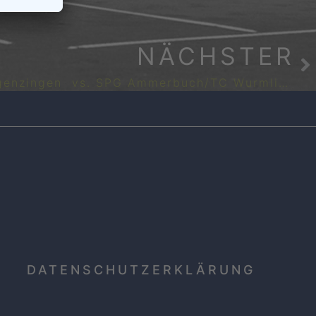
NÄCHSTER
Juniorinnen U18: TC Ergenzingen vs. SPG Ammerbuch/TC Wurmlingen 6:0
DATENSCHUTZERKLÄRUNG