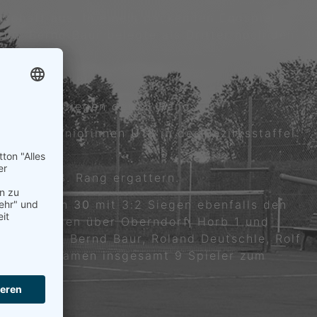
rschaft aus. In einem packenden Endspiel
ch. Bernd Baur belegte als Dritter noch den
 recht wacker.
 mit 2:2 Siegen den 3. Rang.
 unsere Juniorinnen
U18
in der Bezirksstaffel
egen den 3. Rang ergattern.
 die
Herren 30
mit 3:2 Siegen ebenfalls den
 Nach Siegen über Oberndorf, Horb 1 und
n ab. Mit Bernd Baur, Roland Deutschle, Rolf
s Brobeil kamen insgesamt 9 Spieler zum