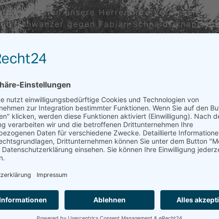
son spielten unsere Herren ihre Vereinsmeiste
Ingo Schwanzer gegen Fabian Schnaidt knapp dur
nsere insgesamt 8 teilnehmenden Mannschaften
rde Platz 4 erreicht. Die Junioren
U12
belegten
Siegen Gruppenzweiter und schliesslich kamen
hrgänge auf einen prima 4. Platz.
er Bezirksklasse 2, hier konnten sie mit 3:2 Si
taffelgruppe dritter. In der Bezirksliga konnten
eten nach dem Aufstieg in der Bezirksoberliga.
 zuvor kaum für möglich gehaltenen 3:2 Erfolge
euling, Steffen Lingott sowie Thorsten und Clau
ison beigetragen haben.
sowie der Damen wird gesondert berichtet.