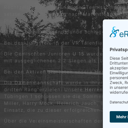
Rechtzeitig vor dem Ende der Tennissommersai
setzte sich schliesslich nach Matchtiebreak 
Platz auf dem Treppchen.
In der Sommerverbandsrunde schlugen sich u
Bei den Jüngsten in der VR Talentiade
U10
wu
Die Gemischten Junioren
U 15
wurden mit 3:1 
mit ausgeglichenen 2:2 Siegen als jüngere Ja
Bei den Aktiven starteten unsere
Herren 1
in d
Die
Damenmannschaft
wurde in ihrer Bezirkss
dritten Rang erzielen. Unsere
Herren 50
start
Tübingen 1 schlossen sie die Sommerrunde mit
Miller, Harry Möck, Heinrich Jauch, Bernd Br
Einsatz, die zu dieser erfolgreichen Tennissa
Über die Vereinsmeisterschaften der Jugend 