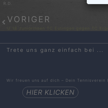
R.D.
VORIGER
U 18 Juniorinnen TC Eutingen gegen TC Erg
Trete uns ganz einfach bei ...
Wir freuen uns auf dich – Dein Tennisverein
HIER KLICKEN