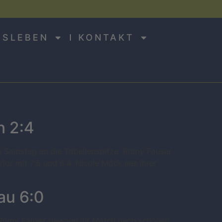
NSLEBEN
KONTAKT
n 2:4
n Samstag an die Tabellenspitze. Romy Fauser
r mit 7:5 und 6:4. Nicole Möck lies ihrer
au 6:0
 Romy Fauser gewann ihr Match nach schönen