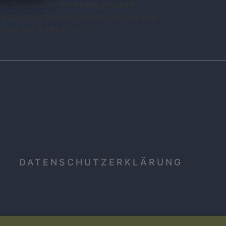
em Tenniswetter mit einem erneuten
as Reglement musste diesmal den Gewinner
 ging der denkbar […]
DATENSCHUTZERKLÄRUNG