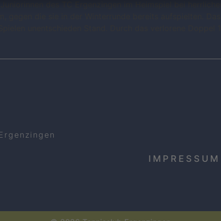
Juniorinnen des TC Ergenzingen im Heimspiel bei herrlich
, gegen die sie in der Winterrunde bereits aufspielten. D
pielen unentschieden Stand. Durch das verlorene Doppel 1
 Ergenzingen
IMPRESSUM