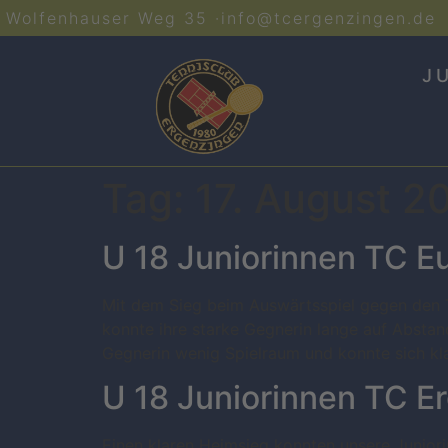
Wolfenhauser Weg 35 ·
info@tcergenzingen.de
J
Tag:
17. August 2
U 18 Juniorinnen TC E
Mit dem Sieg beim Auswärtsspiel gegen den T
konnte ihre starke Gegnerin lange auf Abstan
Gegnerin wenig Spielraum und konnte sich klar
U 18 Juniorinnen TC E
Einen klaren Heimsieg konnten unsere Junio