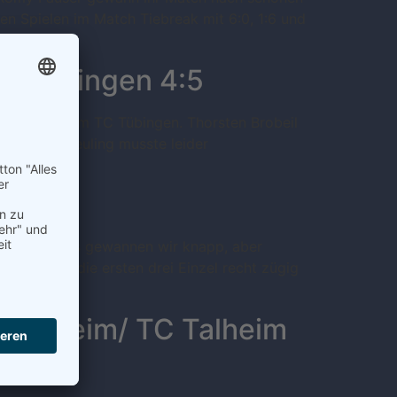
en Spielen im Match Tiebreak mit 6:0, 1:6 und
Ergenzingen 4:5
rtsspiel beim TC Tübingen. Thorsten Brobeil
h. Bernd Breuling musste leider
engen Matches gewannen wir knapp, aber
ter waren die ersten drei Einzel recht zügig
 Altheim/ TC Talheim