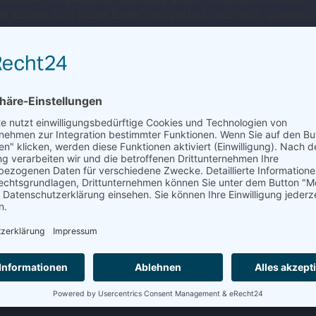
zel konnte sich Isabel Bader nervenstark und nach spannend
c an Position 1 spielend ihre […]
liga: TC Tübingen gegen TC 
em Sieg der letzten Woche in Oberdorf in das zweite Auswä
6 und 2:6 in Führung. Harry Möck legte mit 4:6 und 3:6 nac
g liegend aufgeben. Die […]
 – TC Damen 3:3 26.06.2022
für unsere Mannschaft. In spannenden und zum großen Teil 
 einem idyllischen Tennisgelände in Weilheim und bestem Wet
glichen, sodass erst […]
rgenzingen gegen SPG TA TSV