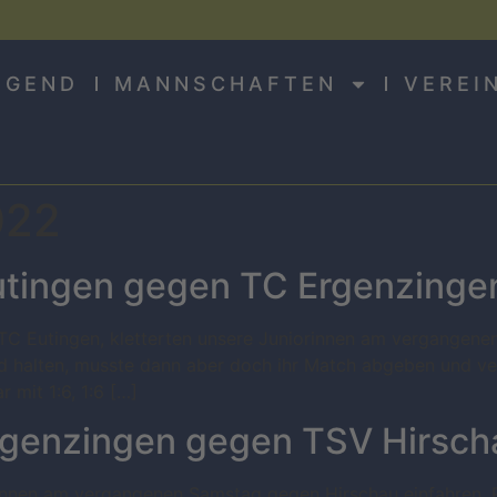
UGEND
MANNSCHAFTEN
VEREI
022
utingen gegen TC Ergenzinge
C Eutingen, kletterten unsere Juniorinnen am vergangene
d halten, musste dann aber doch ihr Match abgeben und verlo
 mit 1:6, 1:6 […]
rgenzingen gegen TSV Hirsch
rinnen am vergangenen Samstag gegen Hirschau einfahren.