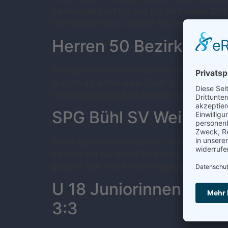
Ballwechseln mit 6:3 und 6:3. Im zweiten Ein
10:6 durchsetzen. Chancen los fegte Mia Bejeli
Herren 50 Bezirksober
Eindrucksvoll starteten die Herren 50 nach d
brachte als erster unser Team souverän mit 3:
verletzungsbedingt im zweiten Satz in Führun
SPG Bühl SV Weilheim
Erstes Spiel in dieser Saison – erster Sieg 
verdient mit nur einem Satz mehr bei 3:3.Auf
gespielt. Das letzte Einzel dagegen war ausge
U 18 Juniorinnen TC E
3:3