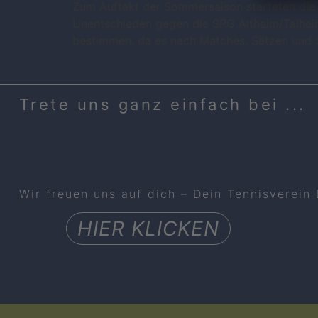
Zum Auftakt der Sommersaison starteten die 
Unentschieden gegen die SPG Altheim/Talheim
bestimmen, da es nach Matches, Sätzen und S
Trete uns ganz einfach bei ...
Wir freuen uns auf dich – Dein Tennisverein
HIER KLICKEN