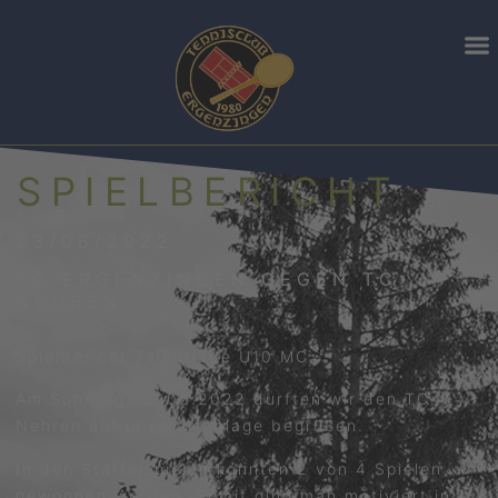
SPIELBERICHT
23/06/2022
TC ERGENZINGEN GEGEN TC
NEHREN
Spielbericht Talentiade U10 MC
Am Sonntag, 19.06.2022 durften wir den TC
Nehren auf unserer Anlage begrüßen.
In den Staffelspielen konnten 2 von 4 Spielen
gewonnen werden. Somit ging man motiviert in