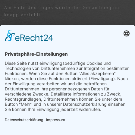
Am Ende des Tages wurde der Gesamtsieg nur
knapp verfehlt.
a
VORIGER
NÄCHSTER
Freundschaftsspiel Herren 50
U 18 Juniorinnen TC Ergenzingen gegen SPG TA TSV Altheim/ TC Talheim 3:3
Trete uns ganz einfach bei ...
Wir freuen uns auf dich – Dein Tennisverein
Ergenzingen
HIER KLICKEN
IMPRESSUM