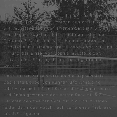
die Einzelspiele.
Mia verlor ihr Einzel gegen eine starke Gegnerin
in zwei Sätzen. Marius gewann den ersten Satz
5:4, musste jedoch den zweiten Satz mit 3:5 an
den Gegner abgeben. Entschied dann aber den
Tiebreak 7:5 für sich. Auch Hannah gewann ihr
Einzelspiel mit einem klaren Ergebnis von 4:0 und
4:1 und das Einzel von Sophie musste leider,
trotz starker Führung ihrerseits, abgebrochen
werden.
Nach kurzer Pause starteten die Doppelspiele.
Das erste Doppel von Hannah und Anna ging
relativ klar mit 1:4 und 0:4 an den Gegner. Jonas
und Anian gewannen den ersten Satz mit 5:3 –
verloren den zweiten Satz mit 2:4 und mussten
leider dann das Match nach verlorenem Tiebreak
mit 4:7 abgeben.