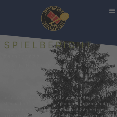
SPIELBERICHT
05/02/2022
U18 JUNIORINNEN TA TV BELSEN
GEGEN TC ERGENZINGEN 1:5
Im 3. Spiel der Winterrunde ging es gegen die
Mannschaft aus Belsen. Spannend begannen die
ersten Spiele. Nachdem Luisa Bay den ersten
Satz gewann, musste sie im 2. Satz einen 0:4