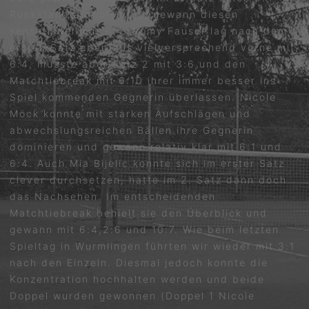
Rückstand aufholen und gewann diesen
sensationell mit 6:4. Romy Fauser lag nach dem
ersten Satz ebenfalls vielversprechend vorne mit
6:4, musste aber Satz 2 mit 3:6 und den
Matchtiebreak mit 6:10 ihrer immer besser ins
Spiel kommenden Gegnerin überlassen. Nicole
Möck konnte mit starken Aufschlägen und
abwechslungsreichen Bällen ihre Gegnerin
dominieren und gewann relativ klar mit 6:1 und
6:4. Auch Mia Bijelic konnte sich im erster Satz
clever durchsetzen, hatte im 2. Satz dann doch
das Nachsehen. Im entscheidenden
Matchtiebreak behielt sie den Überblick und
gewann mit 6:4,2:6 und 10:7. Wie beim letzten
Spieltag in Wurmlingen führten wir wieder mit 3:1
nach den Einzeln. Diesmal jedoch konnte die
Konzentration hochhalten werden und beide
Doppel wurden gewonnen (Doppel 1 Nicole