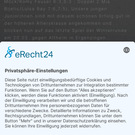
Möck/Romy Fauser 6:3,6:3 ; Doppel 2 Mia
Bijelic/Luisa Bay 7:6,7:5). Unsere jungen
Juniorinnen sind mit diesem schönen Erfolg gut in
der höheren Altersklasse angekommen und
blicken nun auf das letzte Spiel der Winterrunde
am 20.02. gegen Altheim in Ergenzingen.
Harry Möck
VORIGER
NÄCHSTER
U18 Juniorinnen Wurmlingen gegen Ergenzingen 3:3
U 18 Juniorinnen TC Ergenzingen gegen TSV Altheim 3:3
Trete uns ganz einfach bei ...
Wir freuen uns auf dich – Dein Tennisverein
Ergenzingen