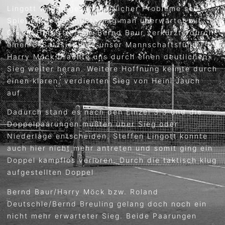
Lingott wegen gesundheitlicher Probleme sein
Spiel aufgeben mußte, lag man unerwartet mit
0:3 im Hintertreffen. Bernd Baur verkürzte durch
einen 3-Satzsieg und unser Mannschaftsführer
Harry Möck brachte uns durch einen deutlichen
Sieg weiter heran. Weitere Hoffnung keimte durch
einen klaren, verdienten Sieg von Heini Jauch
auf.
Dadurch stand es nach den Einzel 3:3 und die
Doppelpaarungen mußten über Sieg oder
Niederlage entscheiden. Steffen Lingott konnte
auch hier nicht mehr antreten und somit ging ein
Doppel kampflos verloren. Durch die taktisch klug
aufgestellten Doppel
Bernd Baur/Harry Möck bzw. Roland
Deutschle/Bernd Breuling gelang doch noch ein
nicht mehr erwarteter Sieg. Beide Paarungen