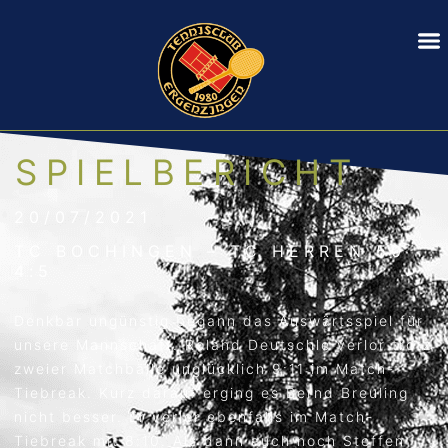
SPIELBERICHT
20/07/2021
TC BOCHINGEN – TC HERREN 50
4:5
Denkbar ungünstig begann das Auswärtsspiel für
unsere Mannschaft. Roland Deutschle verlor trotz
zweier Matchbälle unglücklich 9:11 im Match-
Tiebreak. Kurz darauf erging es Bernd Breuling
nicht besser. Er verlor ebenfalls im Match-
Tiebreak mit 8:10. Als dann auch noch Steffen