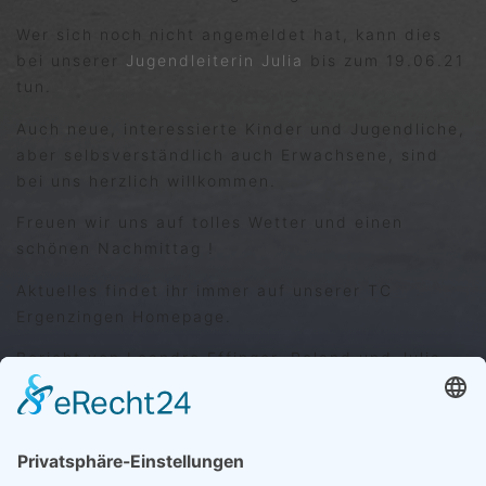
Wer sich noch nicht angemeldet hat, kann dies
bei unserer
Jugendleiterin Julia
bis zum 19.06.21
tun.
Auch neue, interessierte Kinder und Jugendliche,
aber selbsverständlich auch Erwachsene, sind
bei uns herzlich willkommen.
Freuen wir uns auf tolles Wetter und einen
schönen Nachmittag !
Aktuelles findet ihr immer auf unserer TC
Ergenzingen Homepage.
Bericht von Leandro Effinger, Roland und Julia
Deutschle
VORIGER
NÄCHSTER
Waldfest fällt aus
Verlegung unseres kinder- und Jugendaktionstages