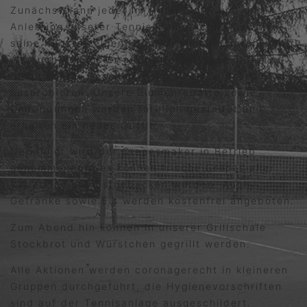
Zunächst kann jeder im freien Spiel und unter
Anleitung unserer Tennisschule Achim Oswald
seine Künste zeigen. Danach können sowohl Kids
als auch Youngster aller Altersklassen unter
Anleitung ihr Geschick beim Malen und Designen
ausprobieren. Unsere Blumenrabatte sowie
Umrandungen werden farblich gestaltet und
erhalten ein neues Outfit.
Nebenher wird der Crepesmaker in Betrieb
genommen und es können frische Crepes aller
Variationen selbstgebacken werden. Auch
Getränke sowie Eis werden kostenfrei angeboten.
Zum Abend hin können in unserer Grillschale
Stockbrot und Würstchen gegrillt werden.
Alle Aktionen werden coronagerecht in kleineren
Gruppen durchgeführt, die Hygienevorschriften
sind auf der Tennisanlage ausgeschildert.