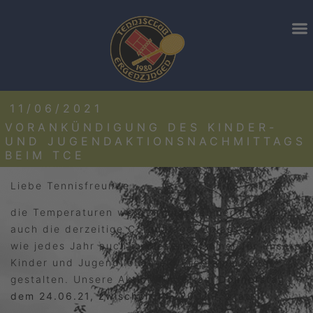
11/06/2021
VORANKÜNDIGUNG DES KINDER-
UND JUGENDAKTIONSNACHMITTAGS
BEIM TCE
Liebe Tennisfreunde,
die Temperaturen werden angenehmer und wohl
auch die derzeitige Coronalage. Anlass genug,
wie jedes Jahr auch in diesem Sommer für unsere
Kinder und Jugendlichen ein Programm zu
gestalten. Unsere Aktion findet am
Donnerstag,
dem 24.06.21, zwischen 14- 20 Uhr,
statt.